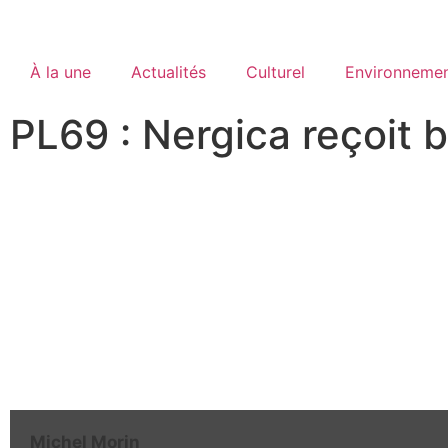
À la une
Actualités
Culturel
Environneme
PL69 : Nergica reçoit 
Michel Morin