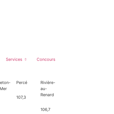
Services
Concours
leton-
Percé
Rivière-
-Mer
au-
Renard
107,3
106,7