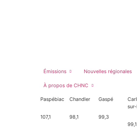
Émissions
Nouvelles régionales
À propos de CHNC
Paspébiac
Chandler
Gaspé
Car
sur
107,1
98,1
99,3
99,1