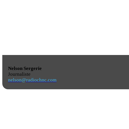
Nelson Sergerie
Journaliste
nelson@radiochnc.com