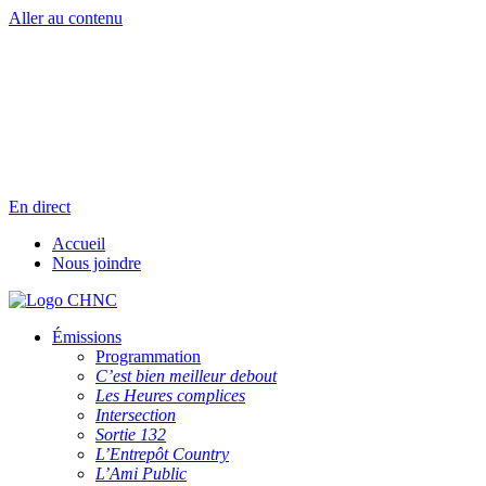
Aller au contenu
Radio en direct
Pause
Liste des dernières chansons
En direct
Accueil
Nous joindre
Émissions
Programmation
C’est bien meilleur debout
Les Heures complices
Intersection
Sortie 132
L’Entrepôt Country
L’Ami Public