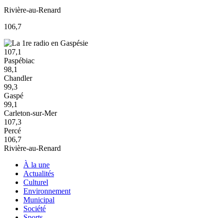
Rivière-au-Renard
106,7
107,1
Paspébiac
98,1
Chandler
99,3
Gaspé
99,1
Carleton-sur-Mer
107,3
Percé
106,7
Rivière-au-Renard
À la une
Actualités
Culturel
Environnement
Municipal
Société
Sports