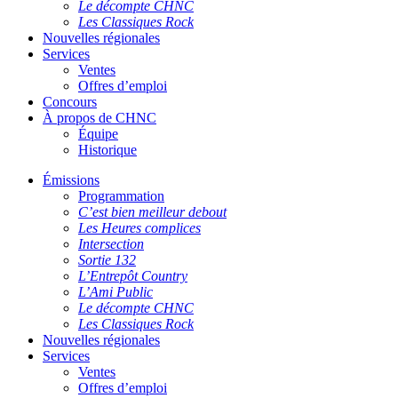
Le décompte CHNC
Les Classiques Rock
Nouvelles régionales
Services
Ventes
Offres d’emploi
Concours
À propos de CHNC
Équipe
Historique
Émissions
Programmation
C’est bien meilleur debout
Les Heures complices
Intersection
Sortie 132
L’Entrepôt Country
L’Ami Public
Le décompte CHNC
Les Classiques Rock
Nouvelles régionales
Services
Ventes
Offres d’emploi