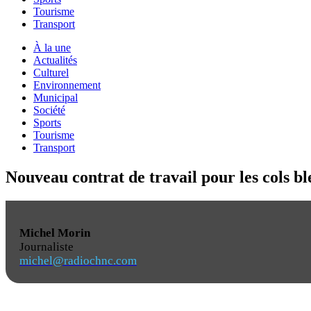
Tourisme
Transport
À la une
Actualités
Culturel
Environnement
Municipal
Société
Sports
Tourisme
Transport
Nouveau contrat de travail pour les cols b
Michel Morin
Journaliste
michel@radiochnc.com