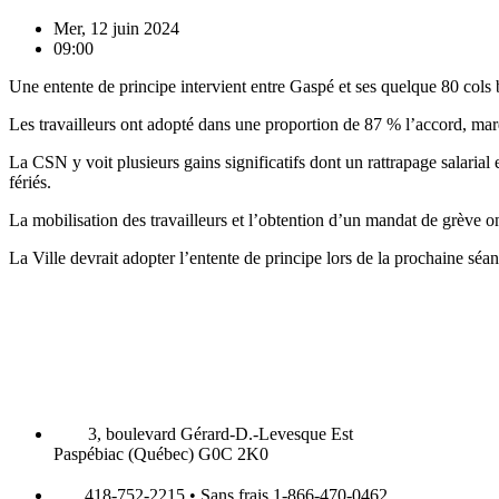
Mer, 12 juin 2024
09:00
Une entente de principe intervient entre Gaspé et ses quelque 80 cols 
Les travailleurs ont adopté dans une proportion de 87 % l’accord, mar
La CSN y voit plusieurs gains significatifs dont un rattrapage salaria
fériés.
La mobilisation des travailleurs et l’obtention d’un mandat de grève o
La Ville devrait adopter l’entente de principe lors de la prochaine séa
3, boulevard Gérard-D.-Levesque Est
Paspébiac (Québec) G0C 2K0
418-752-2215 • Sans frais 1-866-470-0462