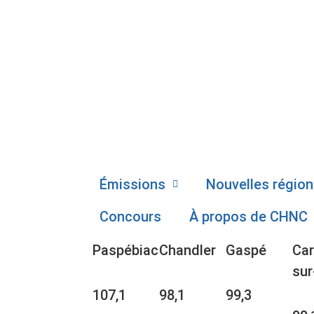
Émissions
Nouvelles région
Concours
À propos de CHNC
Paspébiac
Chandler
Gaspé
Car
sur
107,1
98,1
99,3