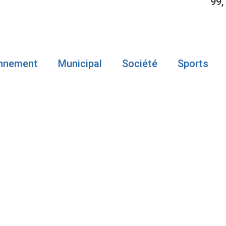
99,
onnement
Municipal
Société
Sports
ILE
ESSE DU BO
PROGRESSE