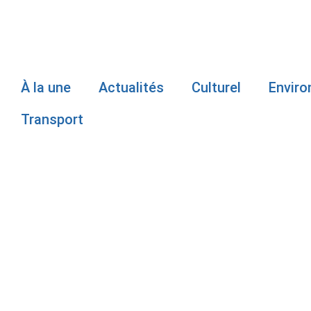
À la une
Actualités
Culturel
Envir
Transport
L’ACCÈS À L’
ENCHANTER
DE PABOS 