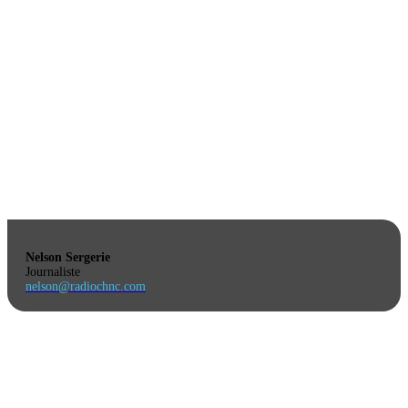
Nelson Sergerie
Journaliste
nelson@radiochnc.com