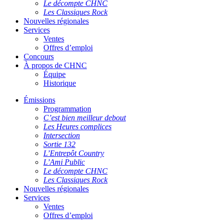
Le décompte CHNC
Les Classiques Rock
Nouvelles régionales
Services
Ventes
Offres d’emploi
Concours
À propos de CHNC
Équipe
Historique
Émissions
Programmation
C’est bien meilleur debout
Les Heures complices
Intersection
Sortie 132
L’Entrepôt Country
L’Ami Public
Le décompte CHNC
Les Classiques Rock
Nouvelles régionales
Services
Ventes
Offres d’emploi