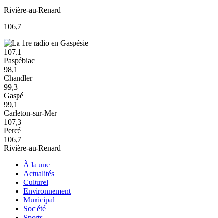
Rivière-au-Renard
106,7
107,1
Paspébiac
98,1
Chandler
99,3
Gaspé
99,1
Carleton-sur-Mer
107,3
Percé
106,7
Rivière-au-Renard
À la une
Actualités
Culturel
Environnement
Municipal
Société
Sports