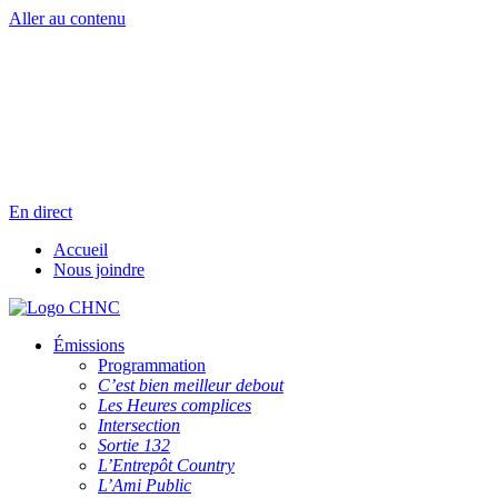
Aller au contenu
Radio en direct
Pause
Liste des dernières chansons
En direct
Accueil
Nous joindre
Émissions
Programmation
C’est bien meilleur debout
Les Heures complices
Intersection
Sortie 132
L’Entrepôt Country
L’Ami Public