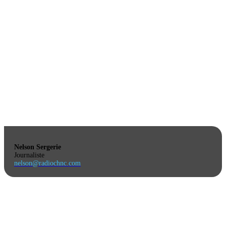
Nelson Sergerie
Journaliste
nelson@radiochnc.com