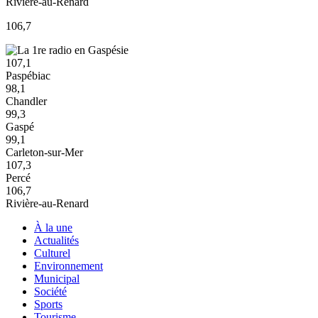
Rivière-au-Renard
106,7
107,1
Paspébiac
98,1
Chandler
99,3
Gaspé
99,1
Carleton-sur-Mer
107,3
Percé
106,7
Rivière-au-Renard
À la une
Actualités
Culturel
Environnement
Municipal
Société
Sports
Tourisme