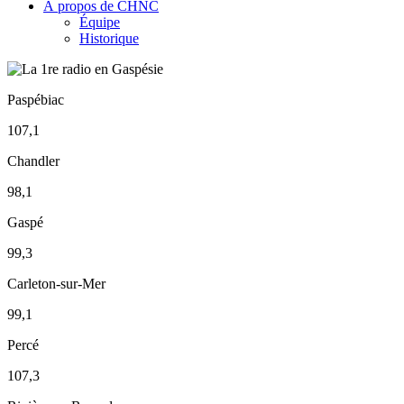
À propos de CHNC
Équipe
Historique
Paspébiac
107,1
Chandler
98,1
Gaspé
99,3
Carleton-sur-Mer
99,1
Percé
107,3