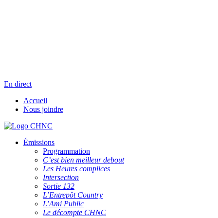
Aller
Radio en direct
au
Pause
contenu
Liste des dernières chansons
En direct
Accueil
Nous joindre
Émissions
Programmation
C’est bien meilleur debout
Les Heures complices
Intersection
Sortie 132
L’Entrepôt Country
L’Ami Public
Le décompte CHNC