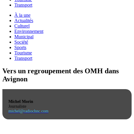
Transport
À la une
Actualités
Culturel
Environnement
Municipal
Société
Sports
Tourisme
Transport
Vers un regroupement des OMH dans
Avignon
Michel Morin
Journaliste
michel@radiochnc.com