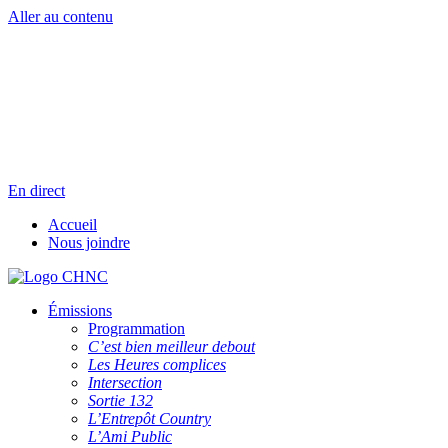
Aller au contenu
Radio en direct
Pause
Liste des dernières chansons
En direct
Accueil
Nous joindre
Émissions
Programmation
C’est bien meilleur debout
Les Heures complices
Intersection
Sortie 132
L’Entrepôt Country
L’Ami Public