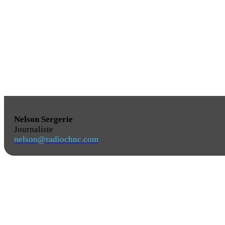
Nelson Sergerie
Journaliste
nelson@radiochnc.com