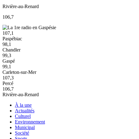
Rivière-au-Renard
106,7
107,1
Paspébiac
98,1
Chandler
99,3
Gaspé
99,1
Carleton-sur-Mer
107,3
Percé
106,7
Rivière-au-Renard
À la une
Actualités
Culturel
Environnement
Municipal
Société
Sports