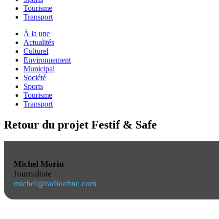
Tourisme
Transport
À la une
Actualités
Culturel
Environnement
Municipal
Société
Sports
Tourisme
Transport
Retour du projet Festif & Safe
Michel Morin
Journaliste
michel@radiochnc.com