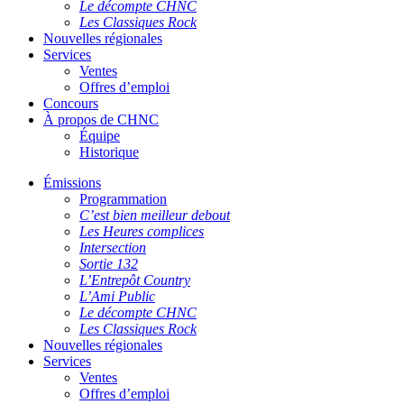
Le décompte CHNC
Les Classiques Rock
Nouvelles régionales
Services
Ventes
Offres d’emploi
Concours
À propos de CHNC
Équipe
Historique
Émissions
Programmation
C’est bien meilleur debout
Les Heures complices
Intersection
Sortie 132
L’Entrepôt Country
L’Ami Public
Le décompte CHNC
Les Classiques Rock
Nouvelles régionales
Services
Ventes
Offres d’emploi