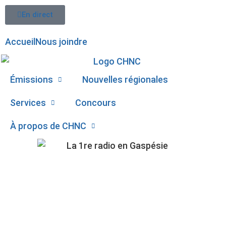
En direct
Accueil
Nous joindre
Émissions
Nouvelles régionales
Services
Concours
À propos de CHNC
107,1
ALCOOL ET VITESSE
Paspébiac
EXPLIQUENT UN