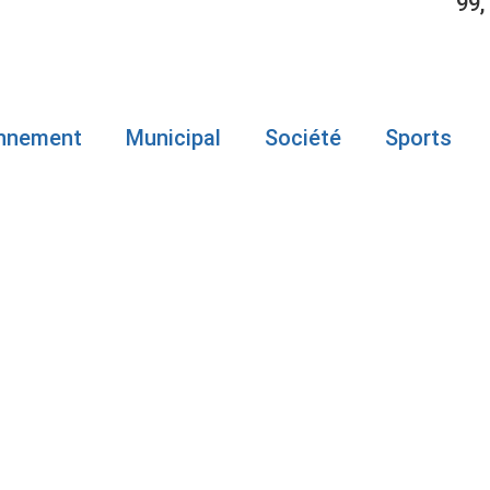
99,
onnement
Municipal
Société
Sports
ORTEL À GAS
UX EN APPEL 