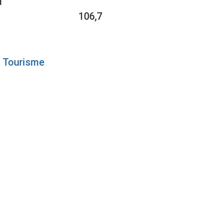
1
106,7
Tourisme
PÉ :
DE LA