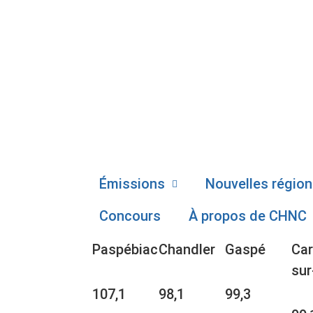
Émissions
Nouvelles région
Concours
À propos de CHNC
Paspébiac
Chandler
Gaspé
Car
sur
107,1
98,1
99,3