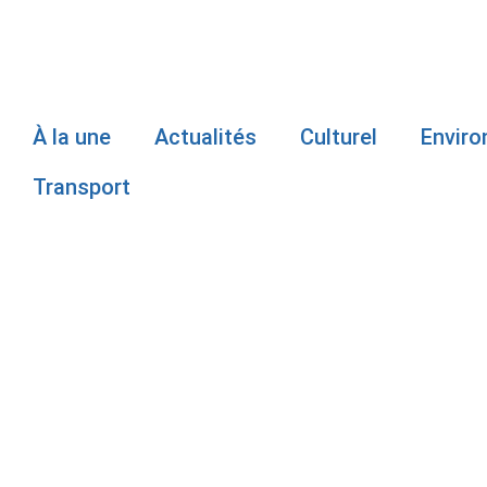
À la une
Actualités
Culturel
Envir
Transport
ACCIDENT M
KARINE RIO
SENTENCE