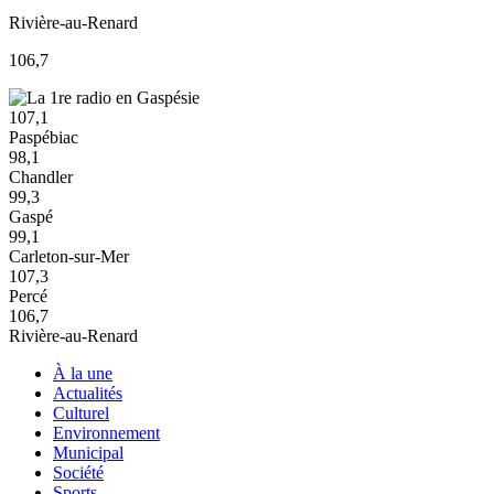
Rivière-au-Renard
106,7
107,1
Paspébiac
98,1
Chandler
99,3
Gaspé
99,1
Carleton-sur-Mer
107,3
Percé
106,7
Rivière-au-Renard
À la une
Actualités
Culturel
Environnement
Municipal
Société
Sports