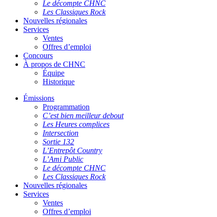
Le décompte CHNC
Les Classiques Rock
Nouvelles régionales
Services
Ventes
Offres d’emploi
Concours
À propos de CHNC
Équipe
Historique
Émissions
Programmation
C’est bien meilleur debout
Les Heures complices
Intersection
Sortie 132
L’Entrepôt Country
L’Ami Public
Le décompte CHNC
Les Classiques Rock
Nouvelles régionales
Services
Ventes
Offres d’emploi