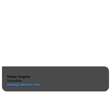
Nelson Sergerie
Journaliste
nelson@radiochnc.com