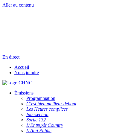
Aller au contenu
Radio en direct
Pause
Liste des dernières chansons
En direct
Accueil
Nous joindre
Émissions
Programmation
C’est bien meilleur debout
Les Heures complices
Intersection
Sortie 132
L’Entrepôt Country
L’Ami Public