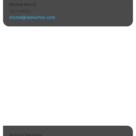
Michel Morin
Journaliste
michel@radiochnc.com
Nelson Sergerie