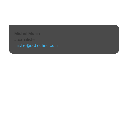
Michel Morin
Journaliste
michel@radiochnc.com