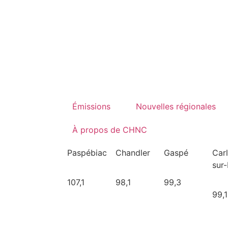
Émissions
Nouvelles régionales
À propos de CHNC
Paspébiac
Chandler
Gaspé
Car
sur
107,1
98,1
99,3
99,1