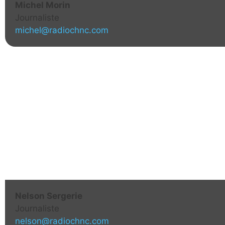
Michel Morin
Journaliste
michel@radiochnc.com
Nelson Sergerie
Journaliste
nelson@radiochnc.com