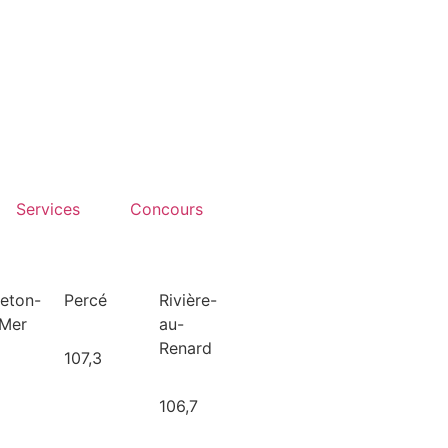
Services
Concours
leton-
Percé
Rivière-
-Mer
au-
Renard
107,3
106,7