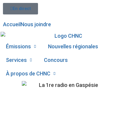
En direct
Accueil
Nous joindre
Émissions
Nouvelles régionales
Services
Concours
À propos de CHNC
107,1
ENFIN DES
Paspébiac
SOUMISSIONS POUR