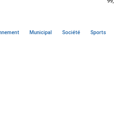
99,
onnement
Municipal
Société
Sports
 BAISSE,
RESTE LA PL
ASPÉSIE