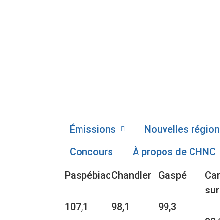
Émissions
Nouvelles région
Concours
À propos de CHNC
Paspébiac
Chandler
Gaspé
Car
sur
107,1
98,1
99,3