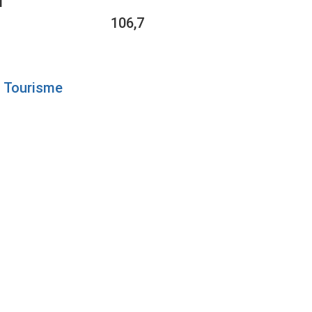
1
106,7
Tourisme
US