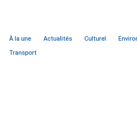
À la une
Actualités
Culturel
Envir
Transport
MALGRÉ UNE
L’ESSENCE 
CHÈRE EN G