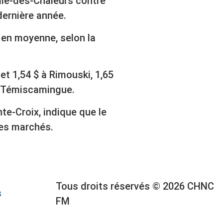
aie-des-Chaleurs contre
ernière année.
$ en moyenne, selon la
et 1,54 $ à Rimouski, 1,65
i-Témiscamingue.
te-Croix, indique que le
les marchés.
Tous droits réservés © 2026 CHNC
s
FM