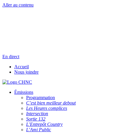
Aller au contenu
Radio en direct
Pause
Liste des dernières chansons
En direct
Accueil
Nous joindre
Émissions
Programmation
C’est bien meilleur debout
Les Heures complices
Intersection
Sortie 132
L’Entrepôt Country
L’Ami Public