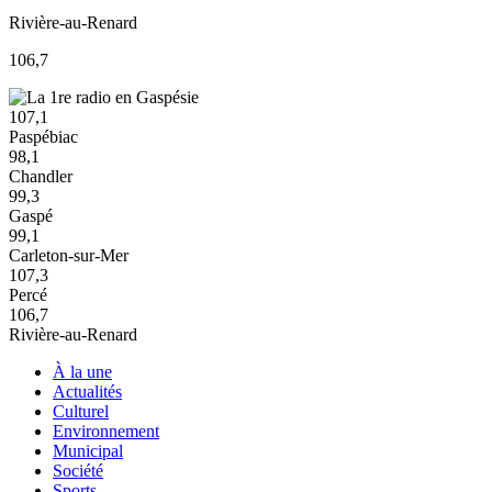
Rivière-au-Renard
106,7
107,1
Paspébiac
98,1
Chandler
99,3
Gaspé
99,1
Carleton-sur-Mer
107,3
Percé
106,7
Rivière-au-Renard
À la une
Actualités
Culturel
Environnement
Municipal
Société
Sports