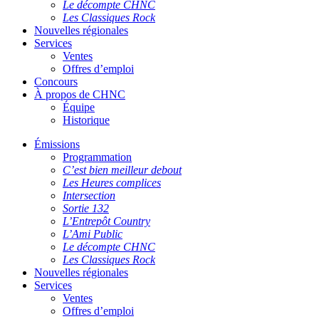
Le décompte CHNC
Les Classiques Rock
Nouvelles régionales
Services
Ventes
Offres d’emploi
Concours
À propos de CHNC
Équipe
Historique
Émissions
Programmation
C’est bien meilleur debout
Les Heures complices
Intersection
Sortie 132
L’Entrepôt Country
L’Ami Public
Le décompte CHNC
Les Classiques Rock
Nouvelles régionales
Services
Ventes
Offres d’emploi