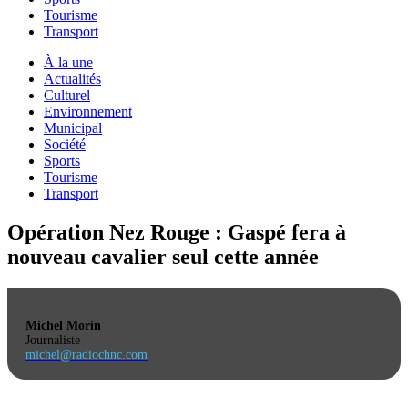
Tourisme
Transport
À la une
Actualités
Culturel
Environnement
Municipal
Société
Sports
Tourisme
Transport
Opération Nez Rouge : Gaspé fera à
nouveau cavalier seul cette année
Michel Morin
Journaliste
michel@radiochnc.com