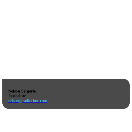
Nelson Sergerie
Journaliste
nelson@radiochnc.com