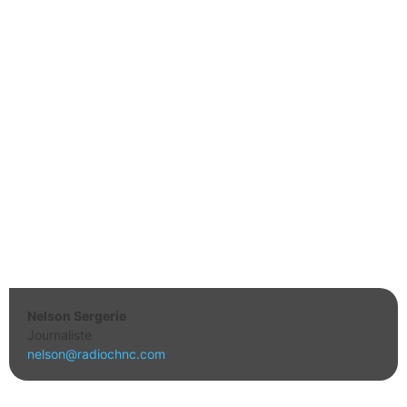
Nelson Sergerie
Journaliste
nelson@radiochnc.com