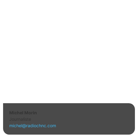
Michel Morin
Journaliste
michel@radiochnc.com