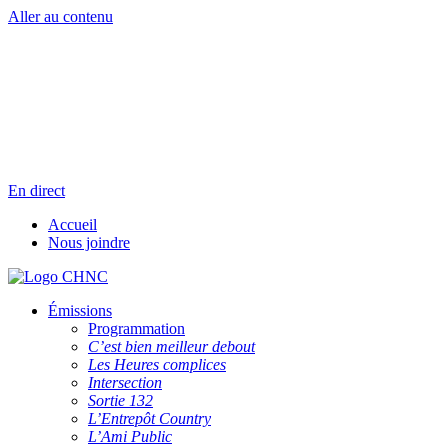
Aller au contenu
Radio en direct
Pause
Liste des dernières chansons
En direct
Accueil
Nous joindre
Émissions
Programmation
C’est bien meilleur debout
Les Heures complices
Intersection
Sortie 132
L’Entrepôt Country
L’Ami Public