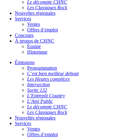
Le décompte CHNC
Les Classiques Rock
Nouvelles régionales
Services
Ventes
Offres d’emploi
Concours
À propos de CHNC
Équipe
Historique
Émissions
Programmation
C’est bien meilleur debout
Les Heures complices
Intersection
Sortie 132
L’Entrepôt Country
L’Ami Public
Le décompte CHNC
Les Classiques Rock
Nouvelles régionales
Services
Ventes
Offres d’emploi