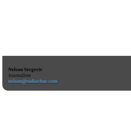
Nelson Sergerie
Journaliste
nelson@radiochnc.com