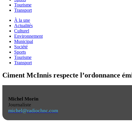
Tourisme
Transport
À la une
Actualités
Culturel
Environnement
Municipal
Société
Sports
Tourisme
Transport
Ciment McInnis respecte l’ordonnance émise
Michel Morin
Journaliste
michel@radiochnc.com