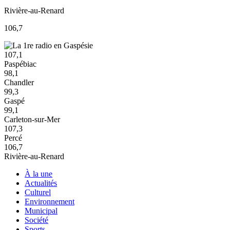
Rivière-au-Renard
106,7
107,1
Paspébiac
98,1
Chandler
99,3
Gaspé
99,1
Carleton-sur-Mer
107,3
Percé
106,7
Rivière-au-Renard
À la une
Actualités
Culturel
Environnement
Municipal
Société
Sports