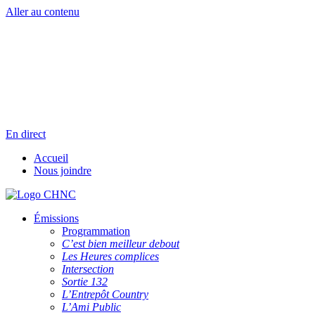
Aller au contenu
Radio en direct
Pause
Liste des dernières chansons
En direct
Accueil
Nous joindre
Émissions
Programmation
C’est bien meilleur debout
Les Heures complices
Intersection
Sortie 132
L’Entrepôt Country
L’Ami Public