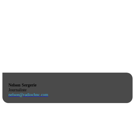
Nelson Sergerie
Journaliste
nelson@radiochnc.com