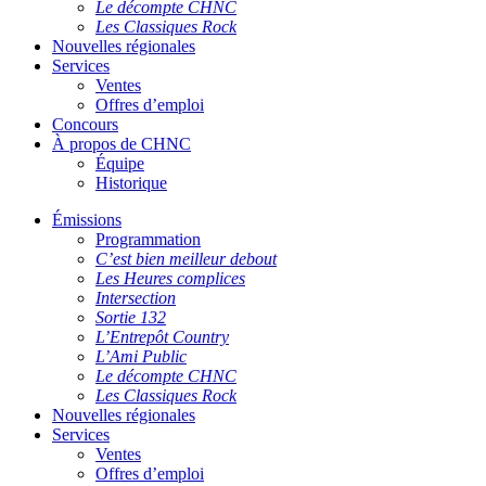
Le décompte CHNC
Les Classiques Rock
Nouvelles régionales
Services
Ventes
Offres d’emploi
Concours
À propos de CHNC
Équipe
Historique
Émissions
Programmation
C’est bien meilleur debout
Les Heures complices
Intersection
Sortie 132
L’Entrepôt Country
L’Ami Public
Le décompte CHNC
Les Classiques Rock
Nouvelles régionales
Services
Ventes
Offres d’emploi