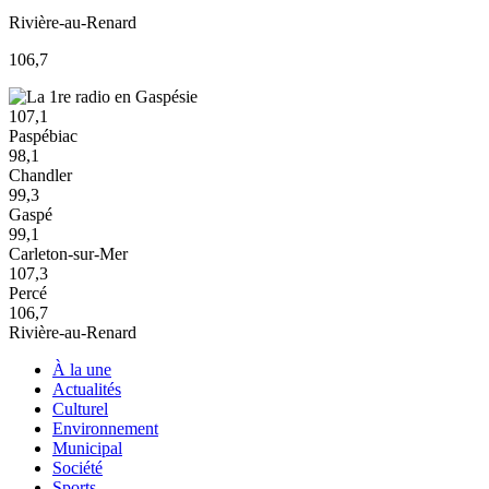
Rivière-au-Renard
106,7
107,1
Paspébiac
98,1
Chandler
99,3
Gaspé
99,1
Carleton-sur-Mer
107,3
Percé
106,7
Rivière-au-Renard
À la une
Actualités
Culturel
Environnement
Municipal
Société
Sports