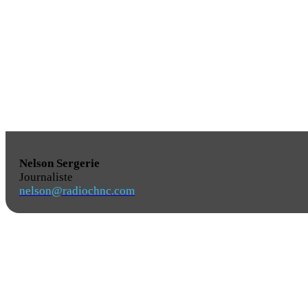
Nelson Sergerie
Journaliste
nelson@radiochnc.com