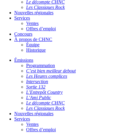
Le décompte CHNC
Les Classiques Rock
Nouvelles régionales
Services
Ventes
Offres d’emploi
Concours
À propos de CHNC
Équipe
Historique
Émissions
Programmation
C’est bien meilleur debout
Les Heures complices
Intersection
Sortie 132
L’Entrepôt Country
L’Ami Public
Le décompte CHNC
Les Classiques Rock
Nouvelles régionales
Services
Ventes
Offres d’emploi