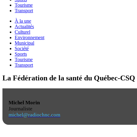
Tourisme
Transport
À la une
Actualités
Culturel
Environnement
Municipal
Société
Sports
Tourisme
Transport
La Fédération de la santé du Québec-CSQ e
Michel Morin
Journaliste
michel@radiochnc.com