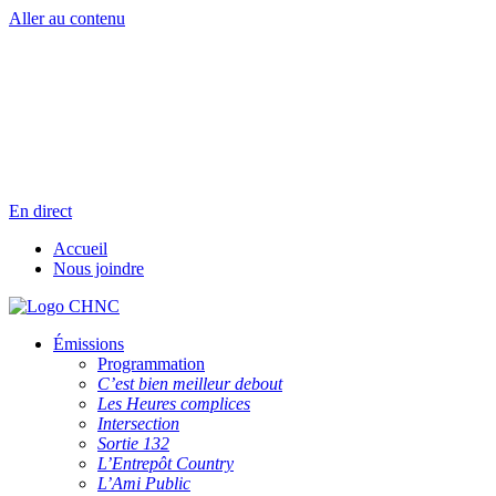
Aller au contenu
Radio en direct
Pause
Liste des dernières chansons
En direct
Accueil
Nous joindre
Émissions
Programmation
C’est bien meilleur debout
Les Heures complices
Intersection
Sortie 132
L’Entrepôt Country
L’Ami Public