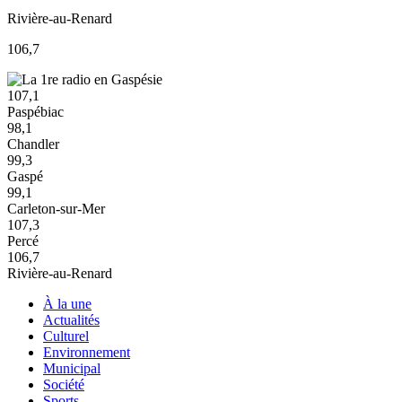
Rivière-au-Renard
106,7
107,1
Paspébiac
98,1
Chandler
99,3
Gaspé
99,1
Carleton-sur-Mer
107,3
Percé
106,7
Rivière-au-Renard
À la une
Actualités
Culturel
Environnement
Municipal
Société
Sports