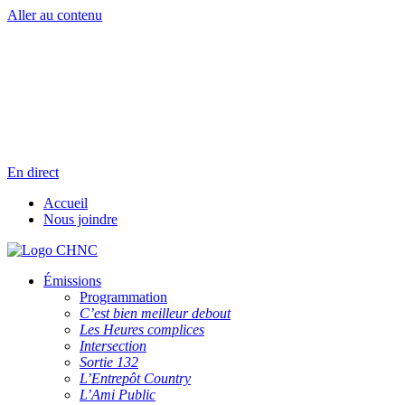
Aller au contenu
Radio en direct
Pause
Liste des dernières chansons
En direct
Accueil
Nous joindre
Émissions
Programmation
C’est bien meilleur debout
Les Heures complices
Intersection
Sortie 132
L’Entrepôt Country
L’Ami Public