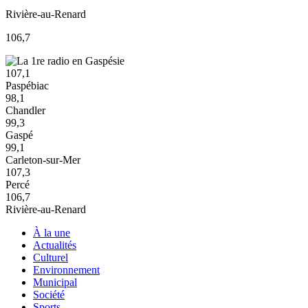
Rivière-au-Renard
106,7
107,1
Paspébiac
98,1
Chandler
99,3
Gaspé
99,1
Carleton-sur-Mer
107,3
Percé
106,7
Rivière-au-Renard
À la une
Actualités
Culturel
Environnement
Municipal
Société
Sports