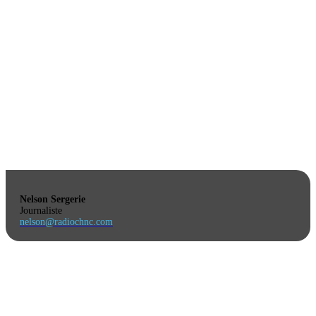
Nelson Sergerie
Journaliste
nelson@radiochnc.com