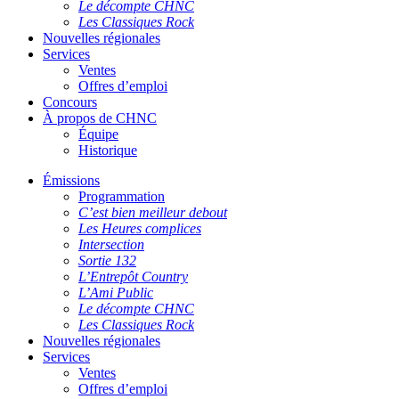
Le décompte CHNC
Les Classiques Rock
Nouvelles régionales
Services
Ventes
Offres d’emploi
Concours
À propos de CHNC
Équipe
Historique
Émissions
Programmation
C’est bien meilleur debout
Les Heures complices
Intersection
Sortie 132
L’Entrepôt Country
L’Ami Public
Le décompte CHNC
Les Classiques Rock
Nouvelles régionales
Services
Ventes
Offres d’emploi