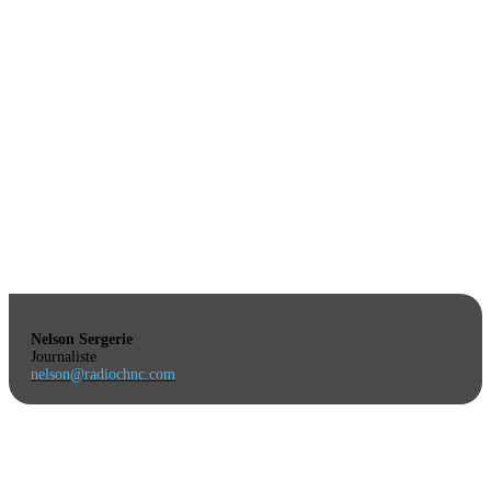
Nelson Sergerie
Journaliste
nelson@radiochnc.com