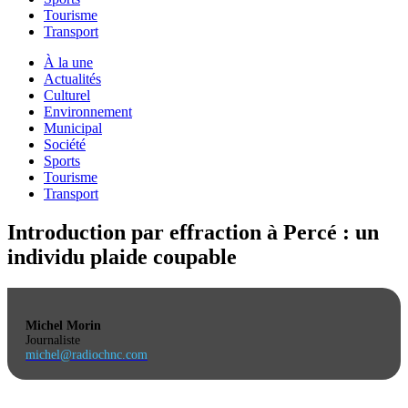
Tourisme
Transport
À la une
Actualités
Culturel
Environnement
Municipal
Société
Sports
Tourisme
Transport
Introduction par effraction à Percé : un
individu plaide coupable
Michel Morin
Journaliste
michel@radiochnc.com