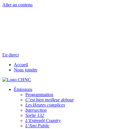
Aller au contenu
Radio en direct
Pause
Liste des dernières chansons
En direct
Accueil
Nous joindre
Émissions
Programmation
C’est bien meilleur debout
Les Heures complices
Intersection
Sortie 132
L’Entrepôt Country
L’Ami Public