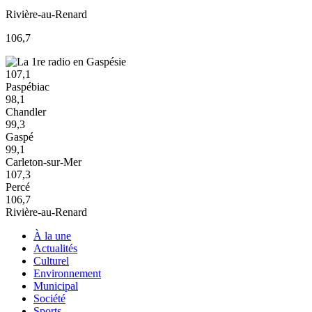
Rivière-au-Renard
106,7
107,1
Paspébiac
98,1
Chandler
99,3
Gaspé
99,1
Carleton-sur-Mer
107,3
Percé
106,7
Rivière-au-Renard
À la une
Actualités
Culturel
Environnement
Municipal
Société
Sports