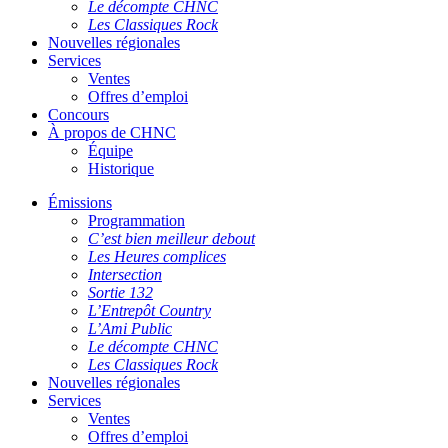
Le décompte CHNC
Les Classiques Rock
Nouvelles régionales
Services
Ventes
Offres d’emploi
Concours
À propos de CHNC
Équipe
Historique
Émissions
Programmation
C’est bien meilleur debout
Les Heures complices
Intersection
Sortie 132
L’Entrepôt Country
L’Ami Public
Le décompte CHNC
Les Classiques Rock
Nouvelles régionales
Services
Ventes
Offres d’emploi