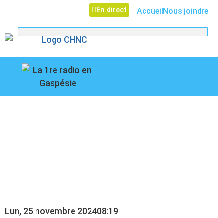
En direct
Accueil
Nous joindre
107,1
Paspébiac
LES TRAVAUX
TERMINÉS SUR LA
GASPÉSIENNE NO 20
Lun, 25 novembre 2024
08:19