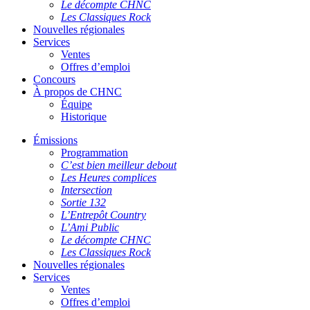
Le décompte CHNC
Les Classiques Rock
Nouvelles régionales
Services
Ventes
Offres d’emploi
Concours
À propos de CHNC
Équipe
Historique
Émissions
Programmation
C’est bien meilleur debout
Les Heures complices
Intersection
Sortie 132
L’Entrepôt Country
L’Ami Public
Le décompte CHNC
Les Classiques Rock
Nouvelles régionales
Services
Ventes
Offres d’emploi