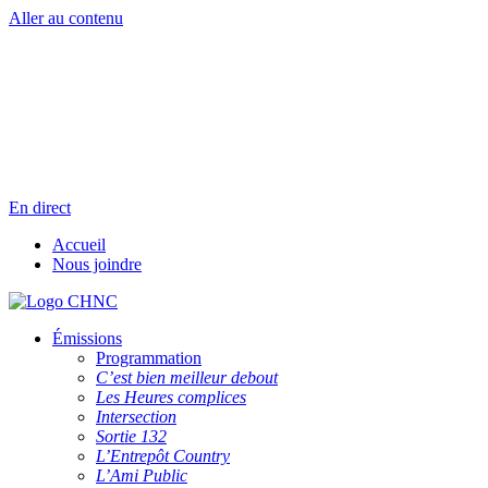
Aller au contenu
Radio en direct
Pause
Liste des dernières chansons
En direct
Accueil
Nous joindre
Émissions
Programmation
C’est bien meilleur debout
Les Heures complices
Intersection
Sortie 132
L’Entrepôt Country
L’Ami Public