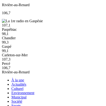
Rivière-au-Renard
106,7
107,1
Paspébiac
98,1
Chandler
99,3
Gaspé
99,1
Carleton-sur-Mer
107,3
Percé
106,7
Rivière-au-Renard
À la une
Actualités
Culturel
Environnement
Municipal
Société
Sports