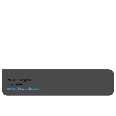
Nelson Sergerie
Journaliste
nelson@radiochnc.com