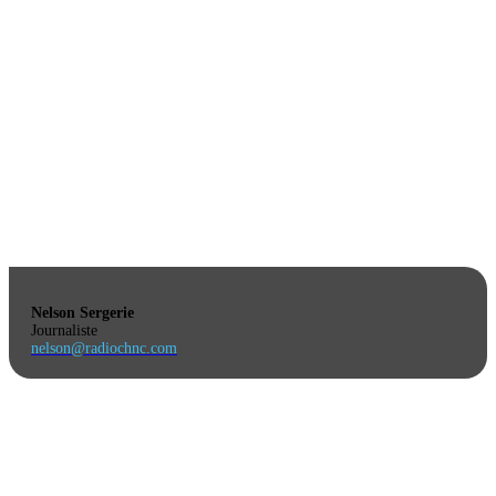
Nelson Sergerie
Journaliste
nelson@radiochnc.com