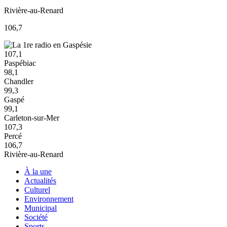
Rivière-au-Renard
106,7
107,1
Paspébiac
98,1
Chandler
99,3
Gaspé
99,1
Carleton-sur-Mer
107,3
Percé
106,7
Rivière-au-Renard
À la une
Actualités
Culturel
Environnement
Municipal
Société
Sports