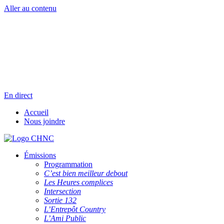
Aller au contenu
Radio en direct
Pause
Liste des dernières chansons
En direct
Accueil
Nous joindre
Émissions
Programmation
C’est bien meilleur debout
Les Heures complices
Intersection
Sortie 132
L’Entrepôt Country
L’Ami Public