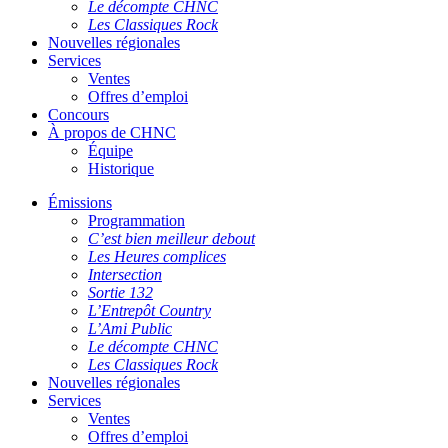
Le décompte CHNC
Les Classiques Rock
Nouvelles régionales
Services
Ventes
Offres d’emploi
Concours
À propos de CHNC
Équipe
Historique
Émissions
Programmation
C’est bien meilleur debout
Les Heures complices
Intersection
Sortie 132
L’Entrepôt Country
L’Ami Public
Le décompte CHNC
Les Classiques Rock
Nouvelles régionales
Services
Ventes
Offres d’emploi