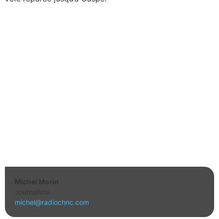
Michel Morin
Journaliste
michel@radiochnc.com