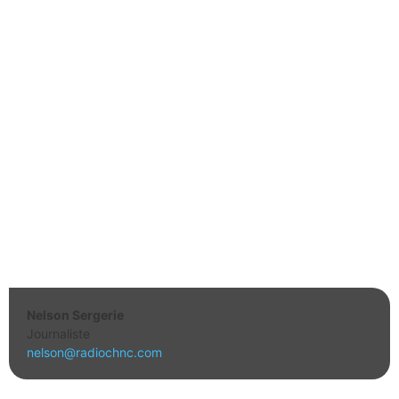
Nelson Sergerie
Journaliste
nelson@radiochnc.com