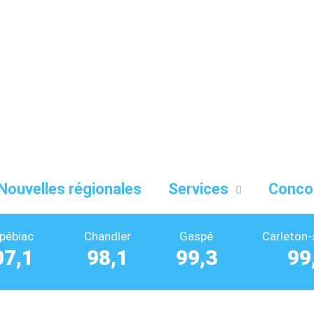
Nouvelles régionales
Services
Conco
pébiac
Chandler
Gaspé
Carleton-
07,1
98,1
99,3
99