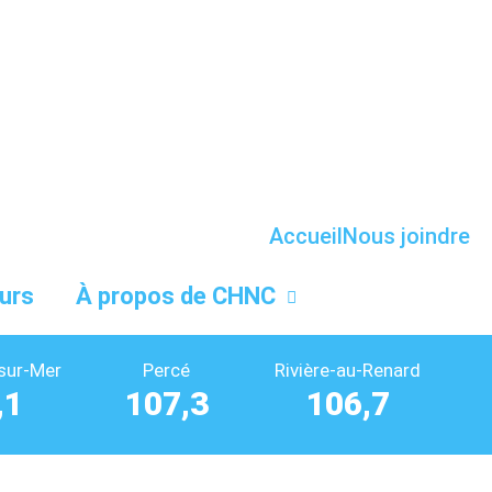
Accueil
Nous joindre
urs
À propos de CHNC
sur-Mer
Percé
Rivière-au-Renard
,1
107,3
106,7