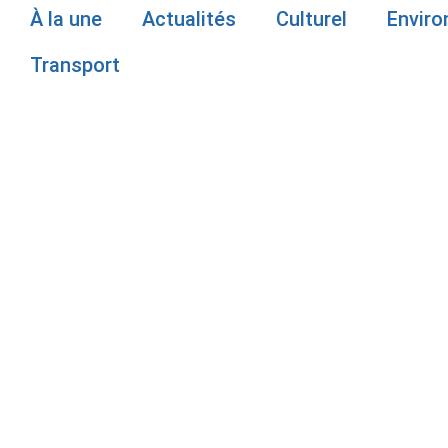
À la une
Actualités
Culturel
Envir
Transport
BILAN DE M
DÉPUTÉ DE