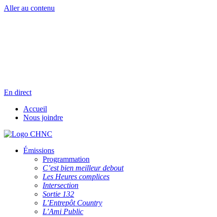
Aller au contenu
Radio en direct
Pause
Liste des dernières chansons
En direct
Accueil
Nous joindre
Émissions
Programmation
C’est bien meilleur debout
Les Heures complices
Intersection
Sortie 132
L’Entrepôt Country
L’Ami Public