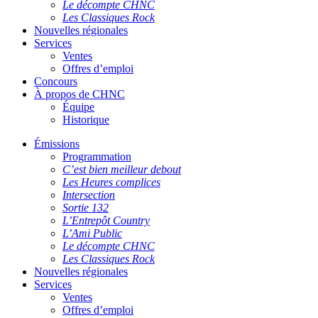
Le décompte CHNC
Les Classiques Rock
Nouvelles régionales
Services
Ventes
Offres d’emploi
Concours
À propos de CHNC
Équipe
Historique
Émissions
Programmation
C’est bien meilleur debout
Les Heures complices
Intersection
Sortie 132
L’Entrepôt Country
L’Ami Public
Le décompte CHNC
Les Classiques Rock
Nouvelles régionales
Services
Ventes
Offres d’emploi