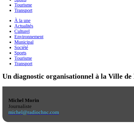
Tourisme
Transport
À la une
Actualités
Culturel
Environnement
Municipal
Société
Sports
Tourisme
Transport
Un diagnostic organisationnel à la Ville de
Michel Morin
Journaliste
michel@radiochnc.com