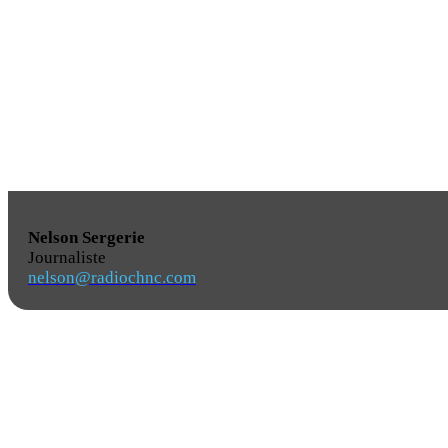
Nelson Sergerie
Journaliste
nelson@radiochnc.com