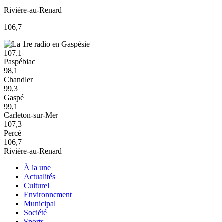
Rivière-au-Renard
106,7
107,1
Paspébiac
98,1
Chandler
99,3
Gaspé
99,1
Carleton-sur-Mer
107,3
Percé
106,7
Rivière-au-Renard
À la une
Actualités
Culturel
Environnement
Municipal
Société
Sports