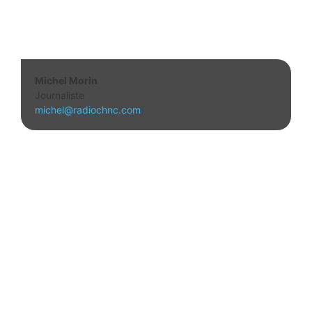
Michel Morin
Journaliste
michel@radiochnc.com