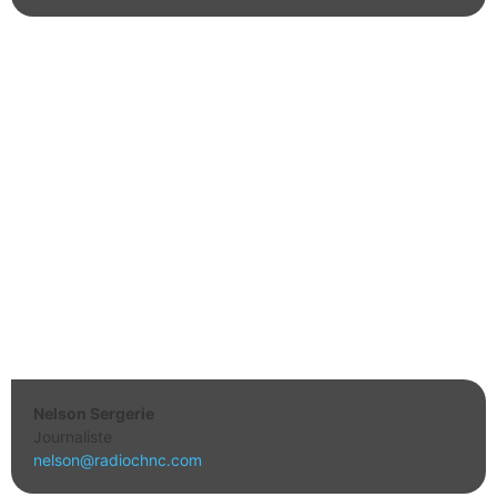
Nelson Sergerie
Journaliste
nelson@radiochnc.com