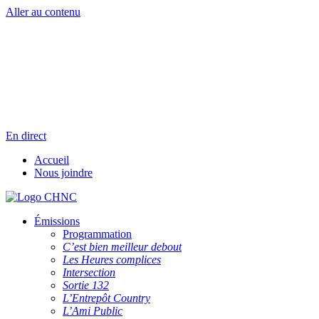
Aller au contenu
Radio en direct
Pause
Liste des dernières chansons
En direct
Accueil
Nous joindre
Émissions
Programmation
C’est bien meilleur debout
Les Heures complices
Intersection
Sortie 132
L’Entrepôt Country
L’Ami Public