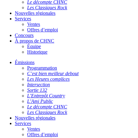
Le décompte CHNC
Les Classiques Rock
Nouvelles régionales
Services
Ventes
Offres d’emploi
Concours
À propos de CHNC
Équipe
Historique
Émissions
Programmation
C’est bien meilleur debout
Les Heures complices
Intersection
Sortie 132
L’Entrepôt Country
L’Ami Public
Le décompte CHNC
Les Classiques Rock
Nouvelles régionales
Services
Ventes
Offres d’emploi