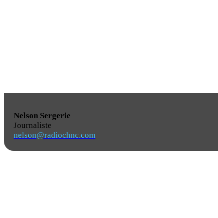
Nelson Sergerie
Journaliste
nelson@radiochnc.com