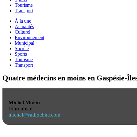
Tourisme
Transport
À la une
Actualités
Culturel
Environnement
Municipal
Société
Sports
Tourisme
Transport
Quatre médecins en moins en Gaspésie-Île
Michel Morin
Journaliste
michel@radiochnc.com