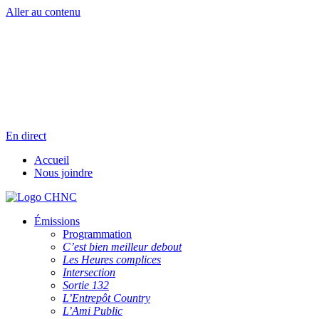
Aller au contenu
Radio en direct
Pause
Liste des dernières chansons
En direct
Accueil
Nous joindre
Émissions
Programmation
C’est bien meilleur debout
Les Heures complices
Intersection
Sortie 132
L’Entrepôt Country
L’Ami Public