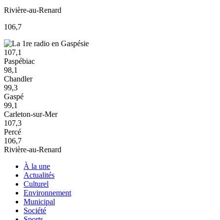
Rivière-au-Renard
106,7
107,1
Paspébiac
98,1
Chandler
99,3
Gaspé
99,1
Carleton-sur-Mer
107,3
Percé
106,7
Rivière-au-Renard
À la une
Actualités
Culturel
Environnement
Municipal
Société
Sports