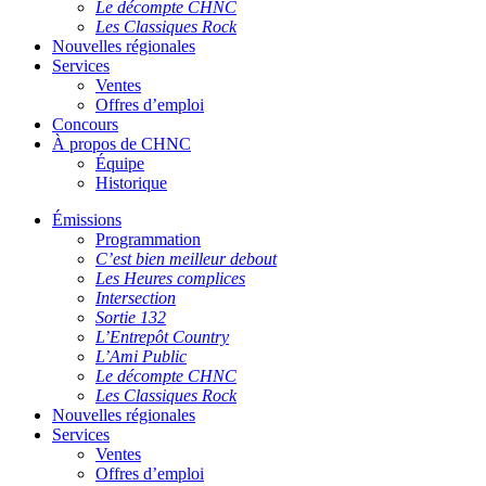
Le décompte CHNC
Les Classiques Rock
Nouvelles régionales
Services
Ventes
Offres d’emploi
Concours
À propos de CHNC
Équipe
Historique
Émissions
Programmation
C’est bien meilleur debout
Les Heures complices
Intersection
Sortie 132
L’Entrepôt Country
L’Ami Public
Le décompte CHNC
Les Classiques Rock
Nouvelles régionales
Services
Ventes
Offres d’emploi