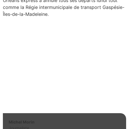
Orléans express a annulé tous ses départs lundi tout
comme la Régie intermunicipale de transport Gaspésie-
Îles-de-la-Madeleine.
Michel Morin
Journaliste