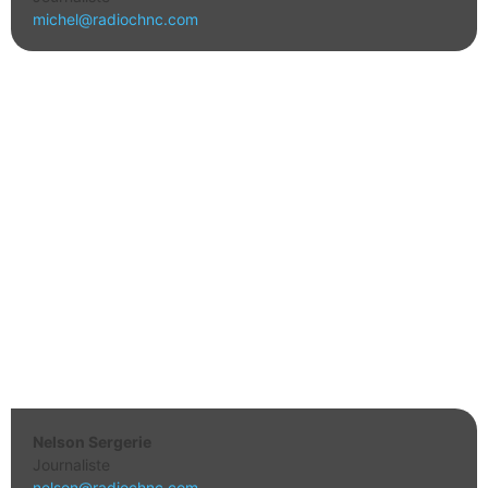
michel@radiochnc.com
Nelson Sergerie
Journaliste
nelson@radiochnc.com