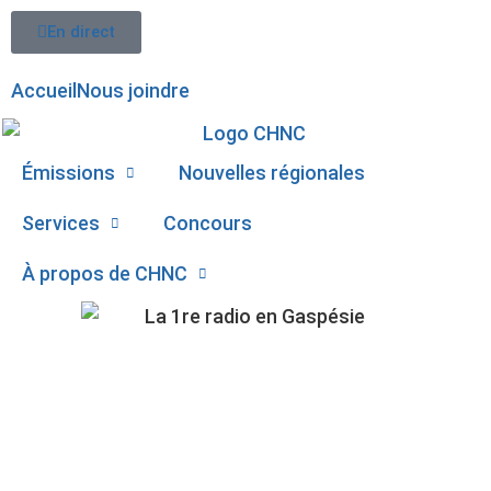
En direct
Accueil
Nous joindre
Émissions
Nouvelles régionales
Services
Concours
À propos de CHNC
107,1
LE TRANSPORT POUR
Paspébiac
LES AINÉS POUR DES