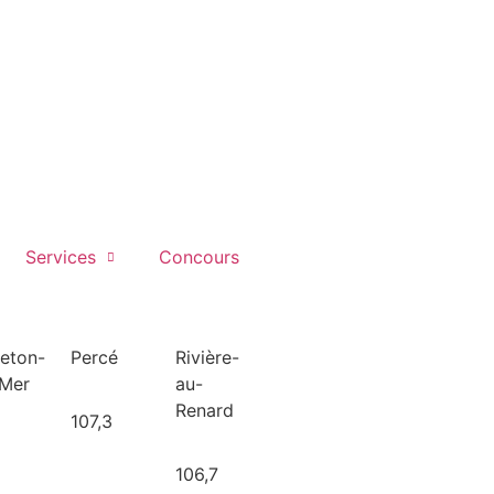
Services
Concours
leton-
Percé
Rivière-
-Mer
au-
Renard
107,3
106,7