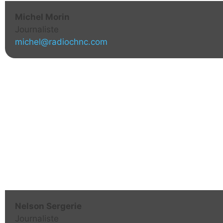
Michel Morin
Journaliste
michel@radiochnc.com
Nelson Sergerie
Journaliste