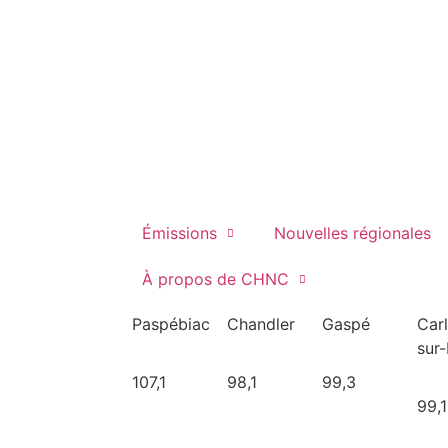
Émissions
Nouvelles régionales
À propos de CHNC
Paspébiac
Chandler
Gaspé
Car
sur
107,1
98,1
99,3
99,1