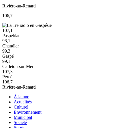
Rivière-au-Renard
106,7
107,1
Paspébiac
98,1
Chandler
99,3
Gaspé
99,1
Carleton-sur-Mer
107,3
Percé
106,7
Rivière-au-Renard
À la une
Actualités
Culturel
Environnement
Municipal
Société
Sports