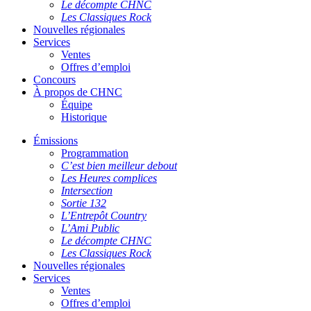
Le décompte CHNC
Les Classiques Rock
Nouvelles régionales
Services
Ventes
Offres d’emploi
Concours
À propos de CHNC
Équipe
Historique
Émissions
Programmation
C’est bien meilleur debout
Les Heures complices
Intersection
Sortie 132
L’Entrepôt Country
L’Ami Public
Le décompte CHNC
Les Classiques Rock
Nouvelles régionales
Services
Ventes
Offres d’emploi