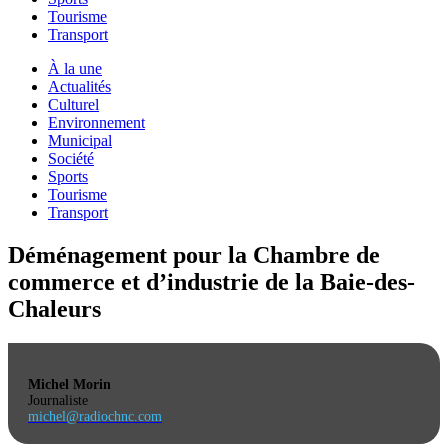
Tourisme
Transport
À la une
Actualités
Culturel
Environnement
Municipal
Société
Sports
Tourisme
Transport
Déménagement pour la Chambre de
commerce et d’industrie de la Baie-des-
Chaleurs
Michel Morin
Journaliste
michel@radiochnc.com