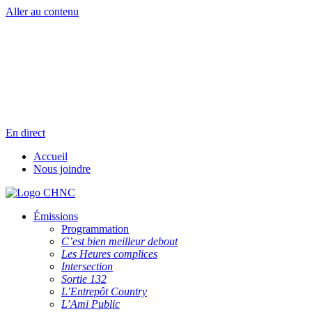
Aller au contenu
Radio en direct
Pause
Liste des dernières chansons
En direct
Accueil
Nous joindre
Émissions
Programmation
C’est bien meilleur debout
Les Heures complices
Intersection
Sortie 132
L’Entrepôt Country
L’Ami Public