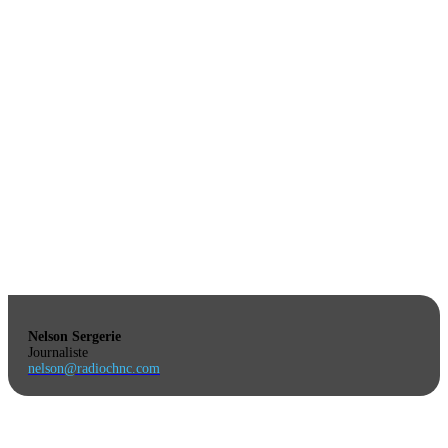
Nelson Sergerie
Journaliste
nelson@radiochnc.com