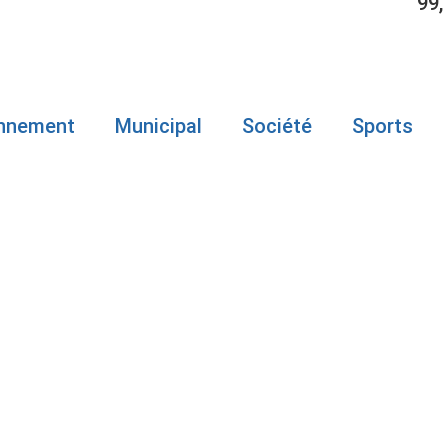
99,
onnement
Municipal
Société
Sports
SEXUELLE S
ALTER HOTTO
R TROIS ANS