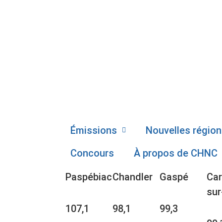
Émissions
Nouvelles région
Concours
À propos de CHNC
Paspébiac
Chandler
Gaspé
Car
sur
107,1
98,1
99,3