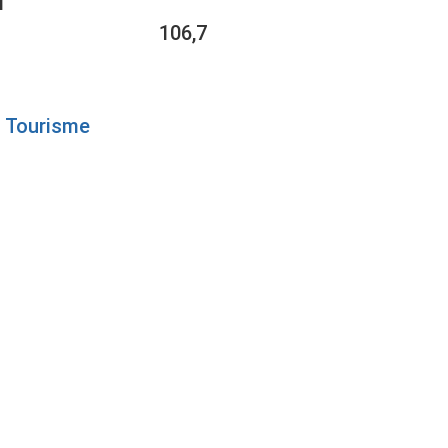
1
106,7
Tourisme
UR UN
T EN