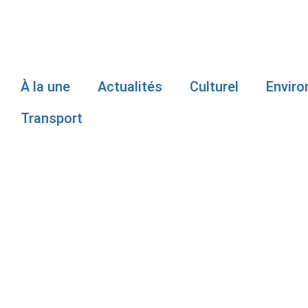
À la une
Actualités
Culturel
Envir
Transport
AGRESSION 
MINEUR : W
PRISON POU