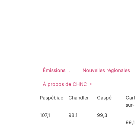
Émissions
Nouvelles régionales
À propos de CHNC
Paspébiac
Chandler
Gaspé
Car
sur
107,1
98,1
99,3
99,1