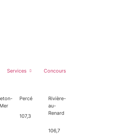
Services
Concours
leton-
Percé
Rivière-
-Mer
au-
Renard
107,3
106,7