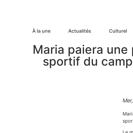
À la une
Actualités
Culturel
Maria paiera une p
sportif du cam
Mer,
Mari
spor
Le m