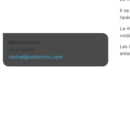
Il n
l’aré
La m
vois
Michel Morin
Les 
Journaliste
ente
michel@radiochnc.com