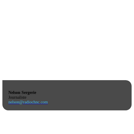
Nelson Sergerie
Journaliste
nelson@radiochnc.com