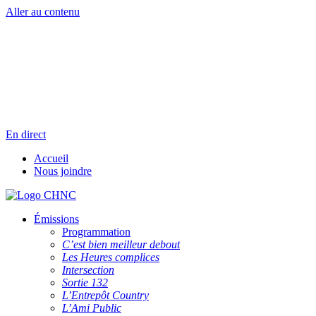
Aller au contenu
Radio en direct
Pause
Liste des dernières chansons
En direct
Accueil
Nous joindre
Émissions
Programmation
C’est bien meilleur debout
Les Heures complices
Intersection
Sortie 132
L’Entrepôt Country
L’Ami Public