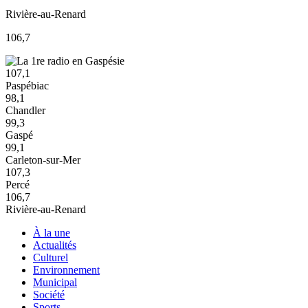
Rivière-au-Renard
106,7
107,1
Paspébiac
98,1
Chandler
99,3
Gaspé
99,1
Carleton-sur-Mer
107,3
Percé
106,7
Rivière-au-Renard
À la une
Actualités
Culturel
Environnement
Municipal
Société
Sports