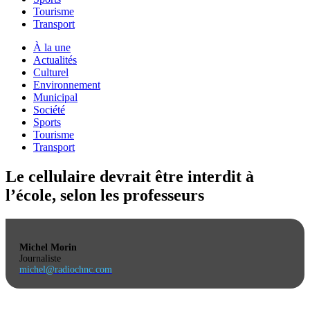
Tourisme
Transport
À la une
Actualités
Culturel
Environnement
Municipal
Société
Sports
Tourisme
Transport
Le cellulaire devrait être interdit à
l’école, selon les professeurs
Michel Morin
Journaliste
michel@radiochnc.com