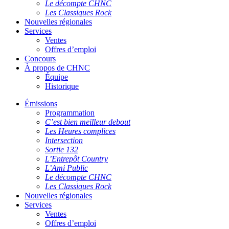
Le décompte CHNC
Les Classiques Rock
Nouvelles régionales
Services
Ventes
Offres d’emploi
Concours
À propos de CHNC
Équipe
Historique
Émissions
Programmation
C’est bien meilleur debout
Les Heures complices
Intersection
Sortie 132
L’Entrepôt Country
L’Ami Public
Le décompte CHNC
Les Classiques Rock
Nouvelles régionales
Services
Ventes
Offres d’emploi