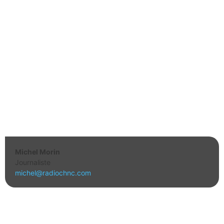
Michel Morin
Journaliste
michel@radiochnc.com