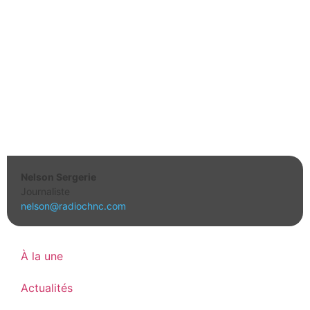
Nelson Sergerie
Journaliste
nelson@radiochnc.com
À la une
Actualités