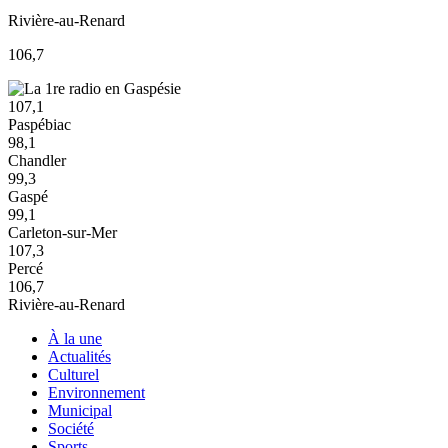
Rivière-au-Renard
106,7
107,1
Paspébiac
98,1
Chandler
99,3
Gaspé
99,1
Carleton-sur-Mer
107,3
Percé
106,7
Rivière-au-Renard
À la une
Actualités
Culturel
Environnement
Municipal
Société
Sports