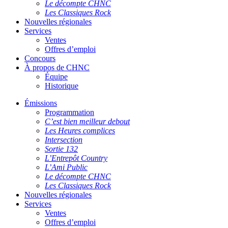
Le décompte CHNC
Les Classiques Rock
Nouvelles régionales
Services
Ventes
Offres d’emploi
Concours
À propos de CHNC
Équipe
Historique
Émissions
Programmation
C’est bien meilleur debout
Les Heures complices
Intersection
Sortie 132
L’Entrepôt Country
L’Ami Public
Le décompte CHNC
Les Classiques Rock
Nouvelles régionales
Services
Ventes
Offres d’emploi