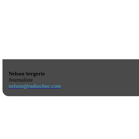
Nelson Sergerie
Journaliste
nelson@radiochnc.com