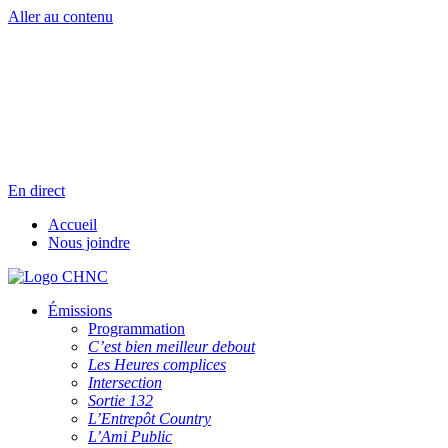
Aller au contenu
Radio en direct
Pause
Liste des dernières chansons
En direct
Accueil
Nous joindre
Émissions
Programmation
C’est bien meilleur debout
Les Heures complices
Intersection
Sortie 132
L’Entrepôt Country
L’Ami Public