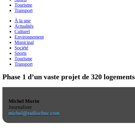
Tourisme
Transport
À la une
Actualités
Culturel
Environnement
Municipal
Société
Sports
Tourisme
Transport
Phase 1 d’un vaste projet de 320 logements
Michel Morin
Journaliste
michel@radiochnc.com