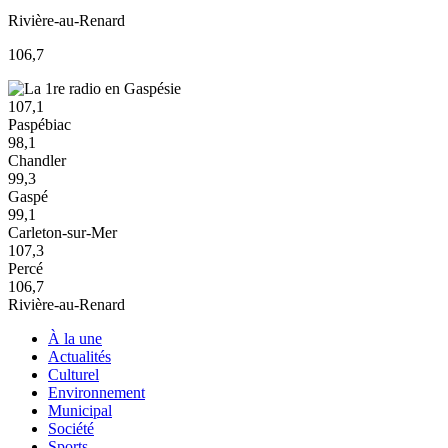
Rivière-au-Renard
106,7
107,1
Paspébiac
98,1
Chandler
99,3
Gaspé
99,1
Carleton-sur-Mer
107,3
Percé
106,7
Rivière-au-Renard
À la une
Actualités
Culturel
Environnement
Municipal
Société
Sports