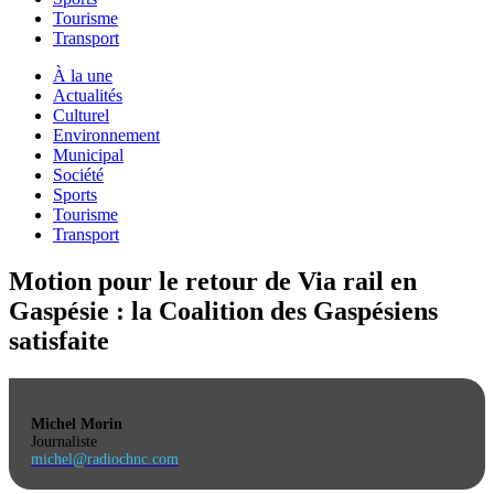
Tourisme
Transport
À la une
Actualités
Culturel
Environnement
Municipal
Société
Sports
Tourisme
Transport
Motion pour le retour de Via rail en
Gaspésie : la Coalition des Gaspésiens
satisfaite
Michel Morin
Journaliste
michel@radiochnc.com