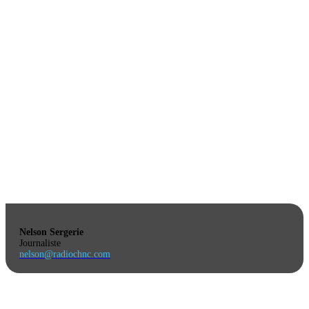
Nelson Sergerie
Journaliste
nelson@radiochnc.com