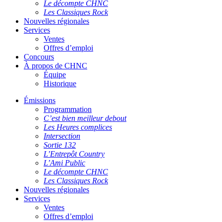
Le décompte CHNC
Les Classiques Rock
Nouvelles régionales
Services
Ventes
Offres d’emploi
Concours
À propos de CHNC
Équipe
Historique
Émissions
Programmation
C’est bien meilleur debout
Les Heures complices
Intersection
Sortie 132
L’Entrepôt Country
L’Ami Public
Le décompte CHNC
Les Classiques Rock
Nouvelles régionales
Services
Ventes
Offres d’emploi