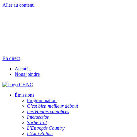
Aller au contenu
Radio en direct
Pause
Liste des dernières chansons
En direct
Accueil
Nous joindre
Émissions
Programmation
C’est bien meilleur debout
Les Heures complices
Intersection
Sortie 132
L’Entrepôt Country
L’Ami Public