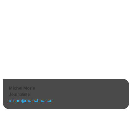
Michel Morin
Journaliste
michel@radiochnc.com