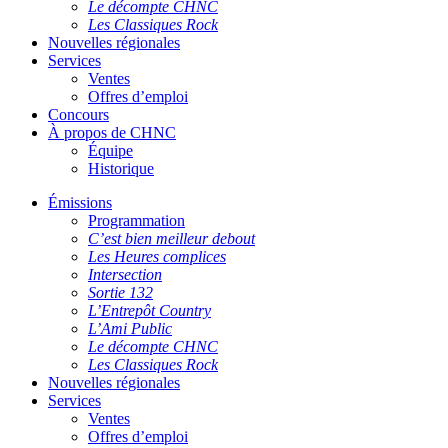
Le décompte CHNC
Les Classiques Rock
Nouvelles régionales
Services
Ventes
Offres d’emploi
Concours
À propos de CHNC
Équipe
Historique
Émissions
Programmation
C’est bien meilleur debout
Les Heures complices
Intersection
Sortie 132
L’Entrepôt Country
L’Ami Public
Le décompte CHNC
Les Classiques Rock
Nouvelles régionales
Services
Ventes
Offres d’emploi