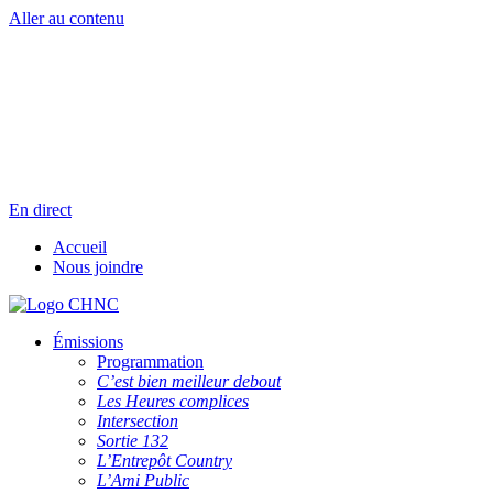
Aller au contenu
Radio en direct
Pause
Liste des dernières chansons
En direct
Accueil
Nous joindre
Émissions
Programmation
C’est bien meilleur debout
Les Heures complices
Intersection
Sortie 132
L’Entrepôt Country
L’Ami Public