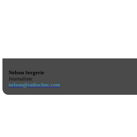
Nelson Sergerie
Journaliste
nelson@radiochnc.com