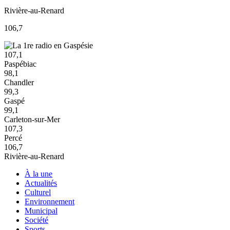
Rivière-au-Renard
106,7
107,1
Paspébiac
98,1
Chandler
99,3
Gaspé
99,1
Carleton-sur-Mer
107,3
Percé
106,7
Rivière-au-Renard
À la une
Actualités
Culturel
Environnement
Municipal
Société
Sports