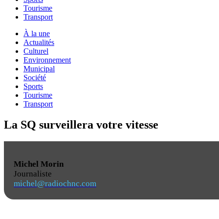
Tourisme
Transport
À la une
Actualités
Culturel
Environnement
Municipal
Société
Sports
Tourisme
Transport
La SQ surveillera votre vitesse
Michel Morin
Journaliste
michel@radiochnc.com