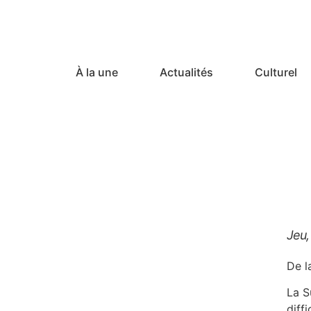
À la une
Actualités
Culturel
Jeu,
De l
La S
diffi