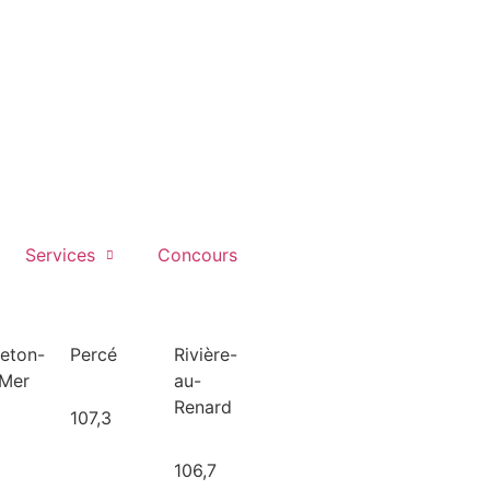
Services
Concours
leton-
Percé
Rivière-
-Mer
au-
Renard
107,3
106,7