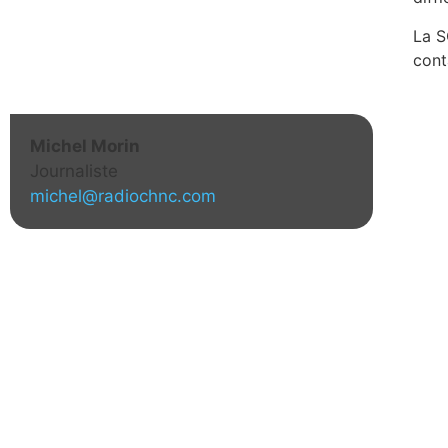
La S
cont
Michel Morin
Journaliste
michel@radiochnc.com