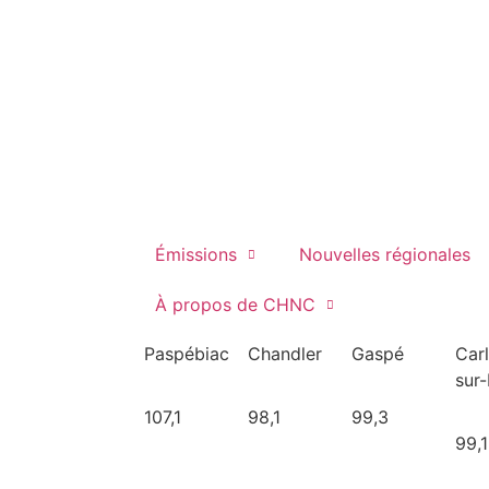
Émissions
Nouvelles régionales
À propos de CHNC
Paspébiac
Chandler
Gaspé
Car
sur
107,1
98,1
99,3
99,1