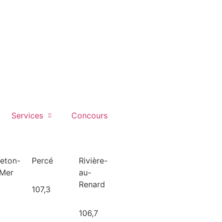
Services
Concours
leton-
Percé
Rivière-
-Mer
au-
Renard
107,3
106,7