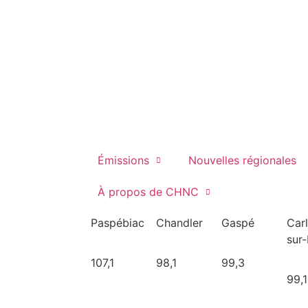
Émissions
Nouvelles régionales
À propos de CHNC
Paspébiac
Chandler
Gaspé
Car
sur
107,1
98,1
99,3
99,1