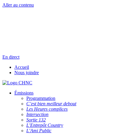
Aller au contenu
Radio en direct
Pause
Liste des dernières chansons
En direct
Accueil
Nous joindre
Émissions
Programmation
C’est bien meilleur debout
Les Heures complices
Intersection
Sortie 132
L’Entrepôt Country
L’Ami Public