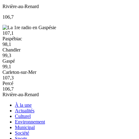
Rivière-au-Renard
106,7
107,1
Paspébiac
98,1
Chandler
99,3
Gaspé
99,1
Carleton-sur-Mer
107,3
Percé
106,7
Rivière-au-Renard
À la une
Actualités
Culturel
Environnement
Municipal
Société
Sports