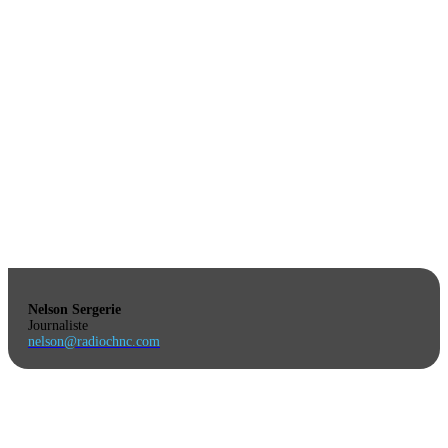
Nelson Sergerie
Journaliste
nelson@radiochnc.com