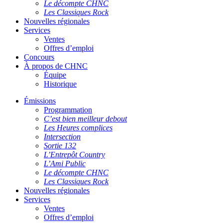
Le décompte CHNC
Les Classiques Rock
Nouvelles régionales
Services
Ventes
Offres d’emploi
Concours
À propos de CHNC
Équipe
Historique
Émissions
Programmation
C’est bien meilleur debout
Les Heures complices
Intersection
Sortie 132
L’Entrepôt Country
L’Ami Public
Le décompte CHNC
Les Classiques Rock
Nouvelles régionales
Services
Ventes
Offres d’emploi