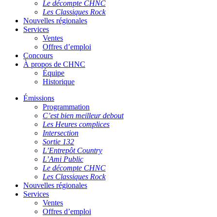
Le décompte CHNC
Les Classiques Rock
Nouvelles régionales
Services
Ventes
Offres d’emploi
Concours
À propos de CHNC
Équipe
Historique
Émissions
Programmation
C’est bien meilleur debout
Les Heures complices
Intersection
Sortie 132
L’Entrepôt Country
L’Ami Public
Le décompte CHNC
Les Classiques Rock
Nouvelles régionales
Services
Ventes
Offres d’emploi