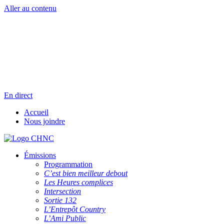
Aller au contenu
Radio en direct
Pause
Liste des dernières chansons
En direct
Accueil
Nous joindre
Émissions
Programmation
C’est bien meilleur debout
Les Heures complices
Intersection
Sortie 132
L’Entrepôt Country
L’Ami Public