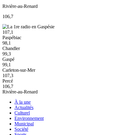
Rivière-au-Renard
106,7
107,1
Paspébiac
98,1
Chandler
99,3
Gaspé
99,1
Carleton-sur-Mer
107,3
Percé
106,7
Rivière-au-Renard
À la une
Actualités
Culturel
Environnement
Municipal
Société
Sports