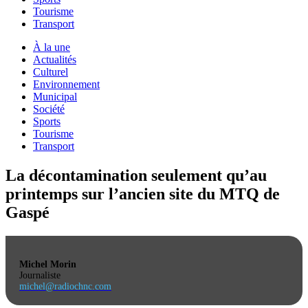
Tourisme
Transport
À la une
Actualités
Culturel
Environnement
Municipal
Société
Sports
Tourisme
Transport
La décontamination seulement qu’au
printemps sur l’ancien site du MTQ de
Gaspé
Michel Morin
Journaliste
michel@radiochnc.com