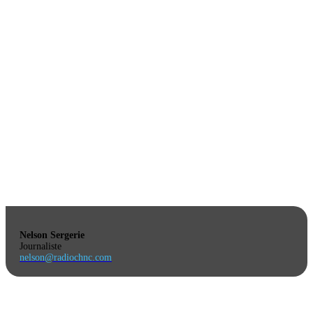
Nelson Sergerie
Journaliste
nelson@radiochnc.com