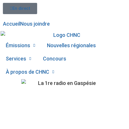
En direct
Accueil
Nous joindre
Émissions
Nouvelles régionales
Services
Concours
À propos de CHNC
107,1
UN SAUVETAGE EN
Paspébiac
HAUTE-GASPÉSIE