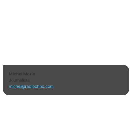
Michel Morin
Journaliste
michel@radiochnc.com