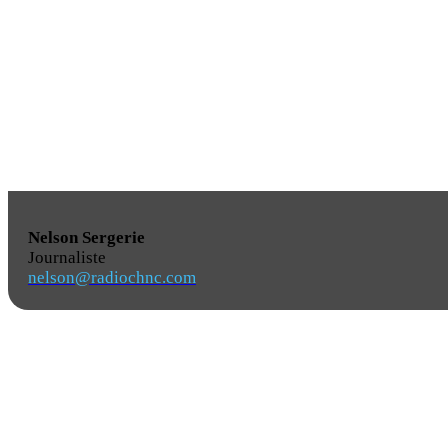
Nelson Sergerie
Journaliste
nelson@radiochnc.com