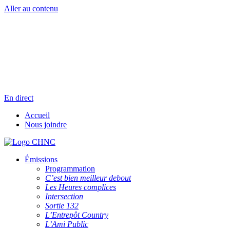
Aller au contenu
Radio en direct
Pause
Liste des dernières chansons
En direct
Accueil
Nous joindre
Émissions
Programmation
C’est bien meilleur debout
Les Heures complices
Intersection
Sortie 132
L’Entrepôt Country
L’Ami Public