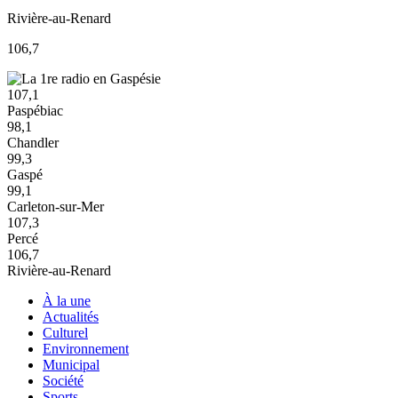
Rivière-au-Renard
106,7
107,1
Paspébiac
98,1
Chandler
99,3
Gaspé
99,1
Carleton-sur-Mer
107,3
Percé
106,7
Rivière-au-Renard
À la une
Actualités
Culturel
Environnement
Municipal
Société
Sports